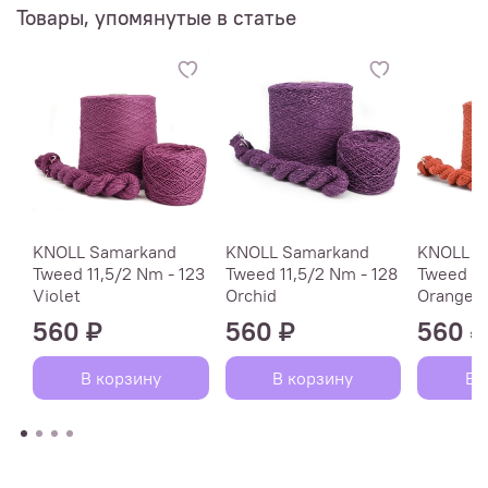
Товары, упомянутые в статье
KNOLL Samarkand
KNOLL Samarkand
KNOLL S
Tweed 11,5/2 Nm - 123
Tweed 11,5/2 Nm - 128
Tweed 11
Violet
Orchid
Orange /
560 ₽
560 ₽
560 ₽
В корзину
В корзину
В 