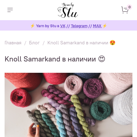
0
⚡
Yarn by Stu в
VK
//
Telegram
//
MAX
⚡
Главная
Блог
Knoll Samarkand в наличии 😍
Knoll Samarkand в наличии 😍