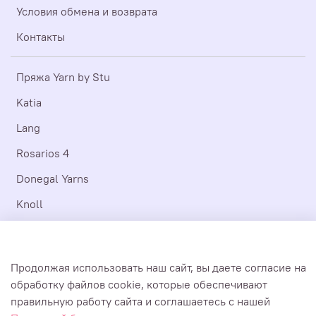
Условия обмена и возврата
Контакты
Пряжа Yarn by Stu
Katia
Lang
Rosarios 4
Donegal Yarns
Knoll
Laine
Последний шанс
Продолжая использовать наш сайт, вы даете согласие на
обработку файлов cookie, которые обеспечивают
Все документы, мультимедиа и тексты, размещенные на сайте
правильную работу сайта и соглашаетесь с нашей
https://yarnbystu.com, являются авторскими и принадлежат ИП