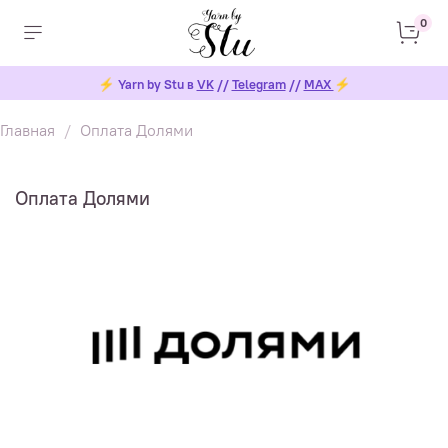
0
⚡
Yarn by Stu в
VK
//
Telegram
//
MAX
⚡
Главная
Оплата Долями
Оплата Долями