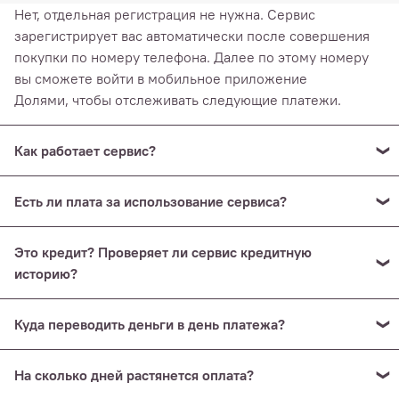
Нет, отдельная регистрация не нужна. Сервис
зарегистрирует вас автоматически после совершения
покупки по номеру телефона. Далее по этому номеру
вы сможете войти в мобильное приложение
Долями, чтобы отслеживать следующие платежи.
Как работает сервис?
Сервис работает напрямую с сайтом нашего интернет-
Есть ли плата за использование сервиса?
магазина — выберите Долями как способ оплаты и
введите данные карты. Долями разделит оплату
Нет, сервис Долями не берет процентов или комиссий.
на 4 части — первая часть спишется сразу, следующие
Это кредит? Проверяет ли сервис кредитную
Вы заплатите ровно сумму покупки, разделенную на 4
три — через каждые две недели. Перед каждым
историю?
части.
платежом вы получите напоминание от сервиса о дате
Нет, это не кредит. Долями не проверяет кредитную
списания.
Куда переводить деньги в день платежа?
историю и не заключает кредитный договор с
покупателем. В Долями нет процентной ставки — вы
В дату оплаты сервис будет автоматически списывать
платите только сумму покупки разделенную на 4 части.
На сколько дней растянется оплата?
средства с карты, которую вы привязали в момент