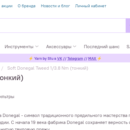
 акции
О бренде
Новости и блог
Личный кабинет
Инструменты
Аксессуары
Последний шанс
S
⚡
Yarn by Stu в
VK
//
Telegram
//
MAX
⚡
Soft Donegal Tweed 1/3.8 Nm (тонкий)
тонкий)
ильтры
 Donegal - символ традиционного прядильного мастерства 
дии. С начала 19 века фабрика Donegal сохраняет верность
нитую твидовую пряжу.