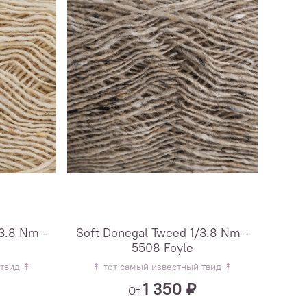
3.8 Nm -
Soft Donegal Tweed 1/3.8 Nm -
5508 Foyle
 твид ↟
↟ тот самый известный твид ↟
1 350 ₽
От