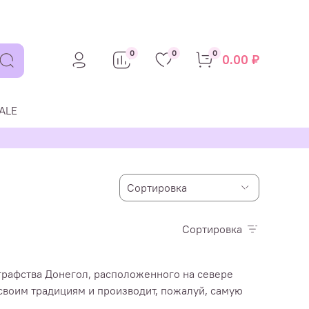
0
0
0
0.00 ₽
ALE
Сортировка
графства Донегол, расположенного на севере
 своим традициям и производит, пожалуй, самую