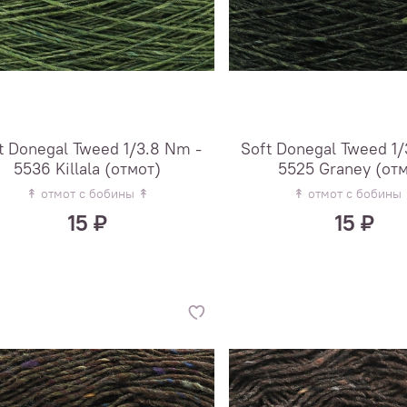
t Donegal Tweed 1/3.8 Nm -
Soft Donegal Tweed 1/
5536 Killala (отмот)
5525 Graney (от
↟ отмот с бобины ↟
↟ отмот с бобины
15 ₽
15 ₽