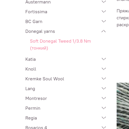
Austermann
Пряжа
Fortissima
стирк
BC Garn
раскр
Donegal yarns
Soft Donegal Tweed 1/3.8 Nm
(тонкий)
Katia
Knoll
Kremke Soul Wool
Lang
Montresor
Permin
Regia
Rosarios 4