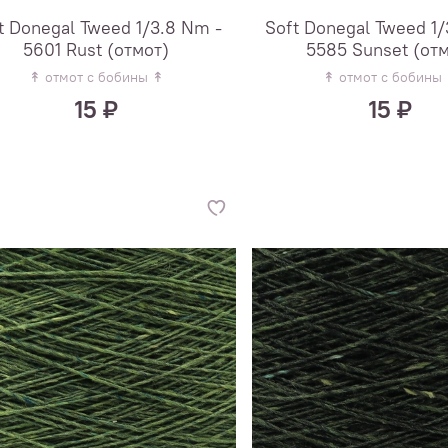
t Donegal Tweed 1/3.8 Nm -
Soft Donegal Tweed 1/
5601 Rust (отмот)
5585 Sunset (от
↟ отмот с бобины ↟
↟ отмот с бобины
15 ₽
15 ₽