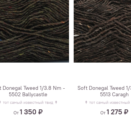
t Donegal Tweed 1/3.8 Nm -
Soft Donegal Tweed 1/
5502 Ballycastle
5513 Caragh
↟ тот самый известный твид ↟
↟ тот самый известный
1 350 ₽
1 275 ₽
От
От