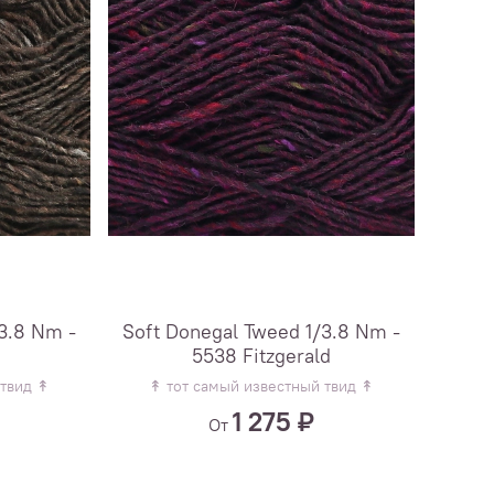
3.8 Nm -
Soft Donegal Tweed 1/3.8 Nm -
5538 Fitzgerald
 твид ↟
↟ тот самый известный твид ↟
1 275 ₽
От