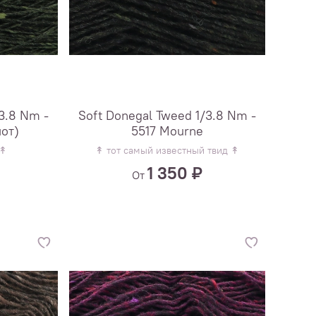
3.8 Nm -
Soft Donegal Tweed 1/3.8 Nm -
мот)
5517 Mourne
 ↟
↟ тот самый известный твид ↟
1 350 ₽
От