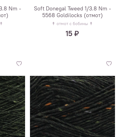
3.8 Nm -
Soft Donegal Tweed 1/3.8 Nm -
мот)
5568 Goldilocks (отмот)
 ↟
↟ отмот с бобины ↟
15 ₽