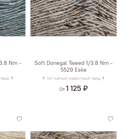
3.8 Nm -
Soft Donegal Tweed 1/3.8 Nm -
5529 Eske
 твид ↟
↟ тот самый известный твид ↟
1 125 ₽
От