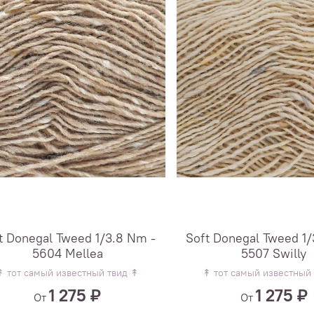
t Donegal Tweed 1/3.8 Nm -
Soft Donegal Tweed 1/
5604 Mellea
5507 Swilly
↟ тот самый известный твид ↟
↟ тот самый известный
1 275 ₽
1 275 ₽
От
От