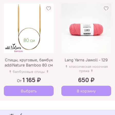
Спицы, круговые, бамбук
Lang Yarns Jawoll - 129
addiNature Bamboo 80 см
↟ классическая носочная
пряжа ↟
↟ бамбуковые спицы ↟
1 165 ₽
650 ₽
От
Выбрать
В корзину