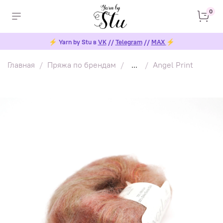
0
⚡
Yarn by Stu в
VK
//
Telegram
//
MAX
⚡
Главная
Пряжа по брендам
...
Angel Print