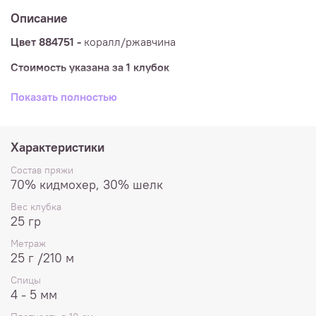
Описание
Цвет 884751 -
коралл/ржавчина
Стоимость указана за 1 клубок
Состав
: 70% кидмохер, 30% шелк
Показать полностью
Метраж
: 25 г /210 м
Спицы
: 4,5 мм
Характеристики
Вес клубка:
25 гр
Состав пряжи
70% кидмохер, 30% шелк
Плотность
в образце 10х10см: 20 п и 28 р
Вес клубка
Ручная стирка при температуре до 30º, не отбеливать.
25 гр
Метраж
Расход на женский свитер размера М - 5-6 клубков.
25 г /210 м
Спицы
4 - 5 мм