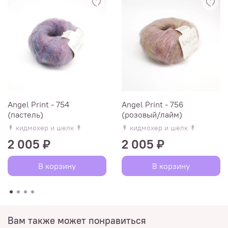
Angel Print - 754
Angel Print - 756
(пастель)
(розовый/лайм)
↟ кидмохер и шелк ↟
↟ кидмохер и шелк ↟
2 005 ₽
2 005 ₽
В корзину
В корзину
Вам также может понравиться