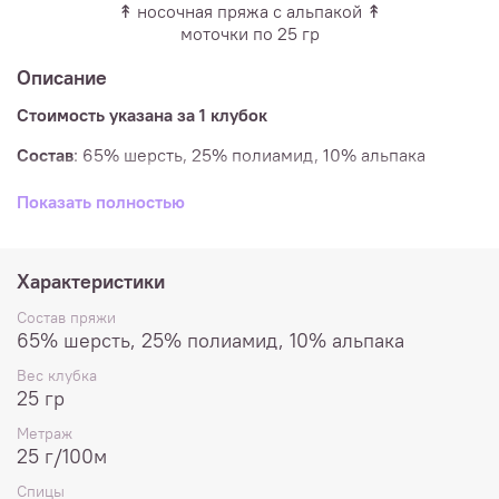
↟ носочная пряжа с альпакой ↟
моточки по 25 гр
Описание
Стоимость указана за 1 клубок
Состав
: 65% шерсть, 25% полиамид, 10% альпака
Метраж
: 25 г/100м
Показать полностью
Спицы
: 2 - 3 мм
Плотность
в образце 10х10см: 30п и 40р
Характеристики
Допустима машинная стирка при температуре до 30º, не
Состав пряжи
отбеливать.
65% шерсть, 25% полиамид, 10% альпака
Вес клубка
Расход
:
взрослые носки 3 мотка, детские носки 2
25 гр
мотка, женские перчатки 2 мотка, женский свитер 48
размера 20 мотков
Метраж
25 г/100м
Спицы