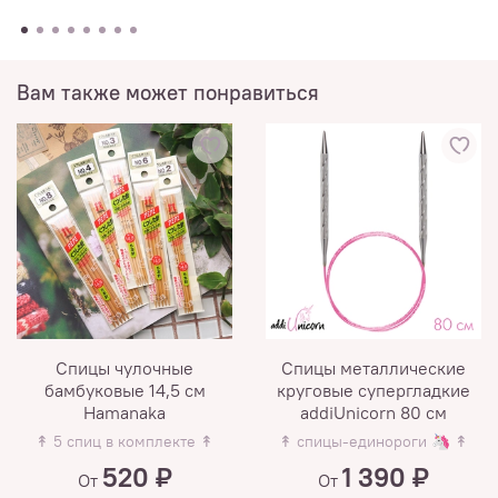
Вам также может понравиться
Спицы чулочные
Спицы металлические
бамбуковые 14,5 см
круговые супергладкие
Hamanaka
addiUnicorn 80 см
↟ 5 спиц в комплекте ↟
↟ спицы-единороги 🦄 ↟
520 ₽
1 390 ₽
От
От