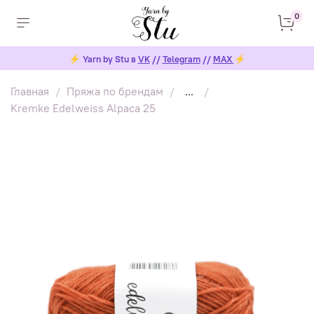
0
⚡
Yarn by Stu в
VK
//
Telegram
//
MAX
⚡
Главная
Пряжа по брендам
...
Kremke Edelweiss Alpaca 25