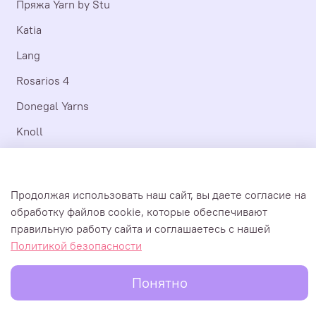
Пряжа Yarn by Stu
Katia
Lang
Rosarios 4
Donegal Yarns
Knoll
Laine
Последний шанс
Продолжая использовать наш сайт, вы даете согласие на
обработку файлов cookie, которые обеспечивают
Все документы, мультимедиа и тексты, размещенные на сайте
правильную работу сайта и соглашаетесь с нашей
https://yarnbystu.com, являются авторскими и принадлежат ИП
Политикой безопасности
Ступиной Юлии Сергеевне. Информация и товары
предоставляются покупателям только для личного
Понятно
использования. Yarn by Stu 2018-2026