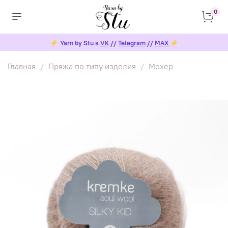
0
⚡
Yarn by Stu в
VK
//
Telegram
//
MAX
⚡
Главная
Пряжа по типу изделия
Мохер