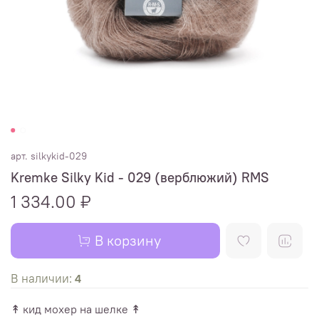
арт.
silkykid-029
Kremke Silky Kid - 029 (верблюжий) RMS
1 334.00 ₽
В корзину
В наличии:
4
↟ кид мохер на шелке
↟