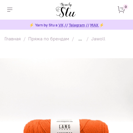
0
⚡
Yarn by Stu в
VK
//
Telegram
//
MAX
⚡
Главная
Пряжа по брендам
...
Jawoll