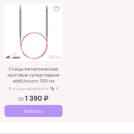
Спицы металлические
круговые супергладкие
addiUnicorn 100 см
↟ спицы-единороги 🦄 ↟
1 390 ₽
От
Выбрать