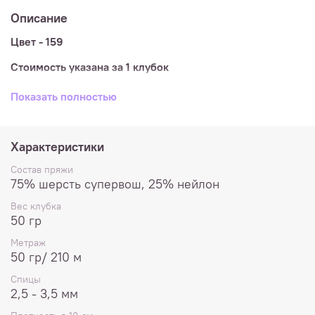
Описание
Цвет - 159
Стоимость указана за 1 клубок
Состав
: 75% шерсть супервош, 25% нейлон
Показать полностью
Метраж
: 50 гр/ 210 м
Спицы
: 2,5 - 3,5 мм
Характеристики
Плотность
в образце 10х10см: 30п и 41р
Состав пряжи
75% шерсть супервош, 25% нейлон
Деликатная стирка при температуре до 40º, не
Вес клубка
отбеливать, не сушить и не отжимать в стиральной
50 гр
машине.
Метраж
Расход
: детские носки - 1 клубок, взрослые носки - 2
50 гр/ 210 м
клубка
Спицы
К каждому 50-граммовому клубочку прилагается
2,5 - 3,5 мм
катушка нити для укрепления пяток и мыска.