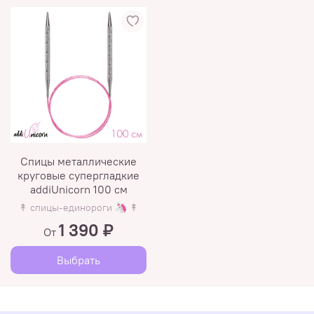
Спицы металлические
круговые супергладкие
addiUnicorn 100 см
↟ спицы-единороги 🦄 ↟
1 390 ₽
От
Выбрать