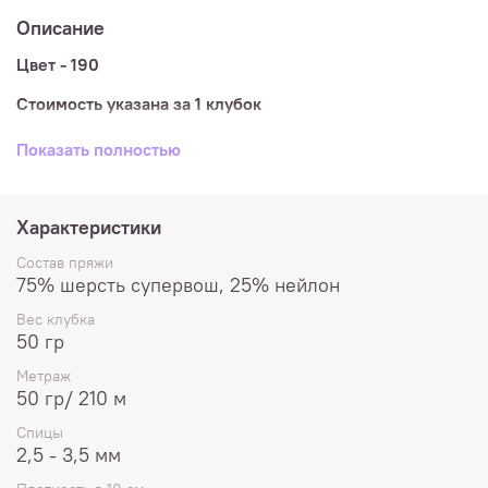
Описание
Цвет - 190
Стоимость указана за 1 клубок
Состав
: 75% шерсть супервош, 25% нейлон
Показать полностью
Метраж
: 50 гр/ 210 м
Спицы
: 2,5 - 3,5 мм
Характеристики
Плотность
в образце 10х10см: 30п и 41р
Состав пряжи
75% шерсть супервош, 25% нейлон
Деликатная стирка при температуре до 40º, не
Вес клубка
отбеливать, не сушить и не отжимать в стиральной
50 гр
машине.
Метраж
Расход
: детские носки - 1 клубок, взрослые носки - 2
50 гр/ 210 м
клубка
Спицы
К каждому 50-граммовому клубочку прилагается
2,5 - 3,5 мм
катушка нити для укрепления пяток и мыска.