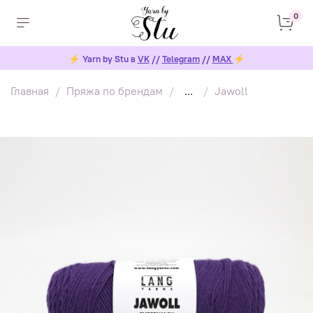
0
⚡
Yarn by Stu в
VK
//
Telegram
//
MAX
⚡
Главная
Пряжа по брендам
...
Jawoll