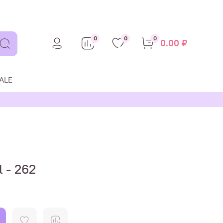
0
0
0
0.00 ₽
ALE
 - 262