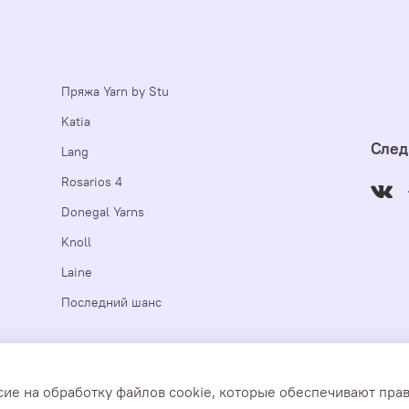
Пряжа Yarn by Stu
Katia
След
Lang
Rosarios 4
Donegal Yarns
Knoll
Laine
Последний шанс
е https://yarnbystu.com, являются авторскими и принадлежат ИП 
сие на обработку файлов cookie, которые обеспечивают пра
ния. Yarn by Stu 2018-2026