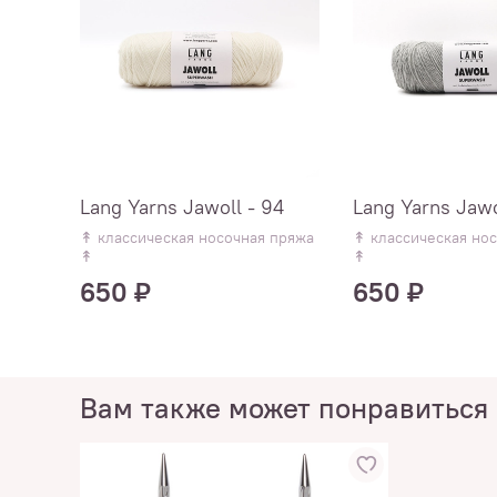
Lang Yarns Jawoll - 94
Lang Yarns Jawo
↟ классическая носочная пряжа
↟ классическая но
↟
↟
650 ₽
650 ₽
Вам также может понравиться