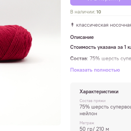
В наличии:
10
↟ классическая носочна
Описание
Стоимость указана за 1 
Состав
: 75% шерсть суп
Метраж
Показать полностью
: 50 гр/ 210 м
Спицы
: 2,5 - 3,5 мм
Характеристики
Плотность
в образце 10х
Состав пряжи
Деликатная стирка при т
75% шерсть суперво
и не отжимать в стирал
нейлон
Расход
: детские носки -
Метраж
50 гр/ 210 м