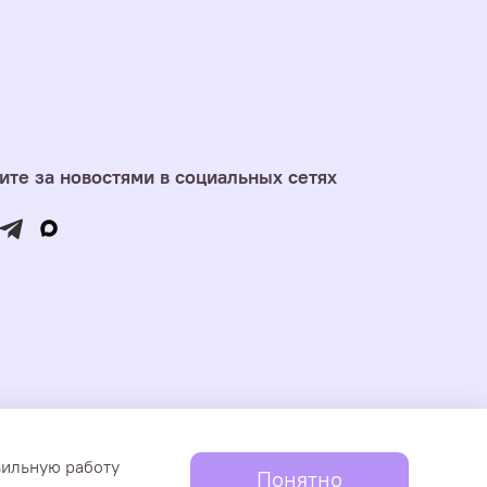
ите за новостями в социальных сетях
Ступиной Юлии Сергеевне. Информация и товары
вильную работу
Понятно