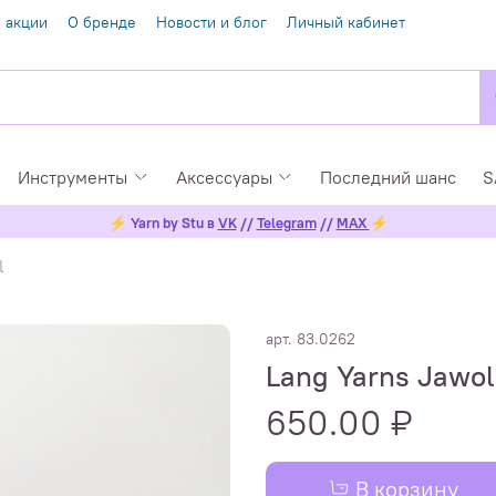
 акции
О бренде
Новости и блог
Личный кабинет
Инструменты
Аксессуары
Последний шанс
S
⚡
Yarn by Stu в
VK
//
Telegram
//
MAX
⚡
l
арт.
83.0262
Lang Yarns Jawoll
650.00 ₽
В корзину