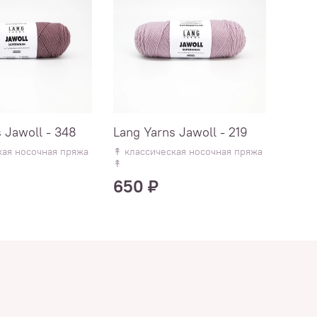
 Jawoll - 348
Lang Yarns Jawoll - 219
Lang
кая носочная пряжа
↟ классическая носочная пряжа
↟ кла
↟
↟
650 ₽
650