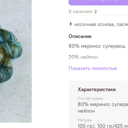
В наличии:
2
↟ носочная основа, пасм
Описание
80% меринос супервош
20% нейлон
4 ply
Показать полностью
425м
/100гр
Характеристики
Спицы 2,5 - 3 мм
Состав пряжи
Пасмы весом по 100 гр
80% меринос супер
нейлон
Цена указана за пасму.
Метраж
100 гр/, 100 гр/425 м