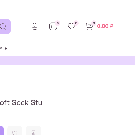
0
0
0
0.00 ₽
ALE
oft Sock Stu