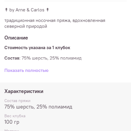
↟ by Arne & Carlos ↟
традиционная носочная пряжа, вдохновленная
северной природой
Описание
Стоимость указана за 1 клубок
Состав
:
75% шерсть, 25% полиамид
Метраж
: 100 г/420 м
Показать полностью
Спицы
: 2 - 3 мм
Плотность
в образце 10х10см: 30п и 42р
Характеристики
Вес клубка:
100гр
Состав пряжи
75% шерсть, 25% полиамид
Машинная при температуре до 30º, не отбеливать.
Вес клубка
Расход
:
носки до 46 размера - 1 клубок, свитер - 5
100 гр
клубков