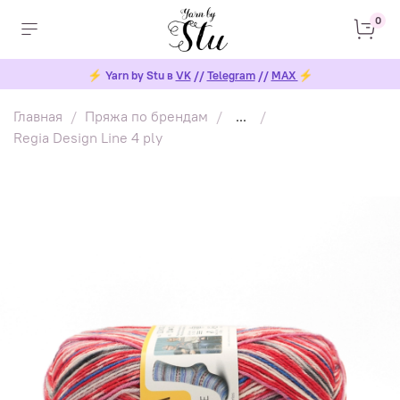
0
⚡
Yarn by Stu в
VK
//
Telegram
//
MAX
⚡
Главная
Пряжа по брендам
...
Regia Design Line 4 ply