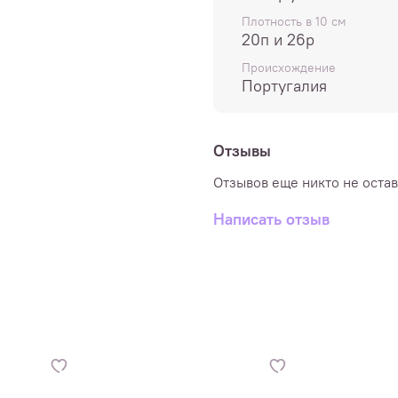
46) - 8-10 мотков, карди
Плотность в 10 см
20п и 26р
Производство - Португал
Происхождение
Португалия
Отзывы
Отзывов еще никто не оста
Написать отзыв