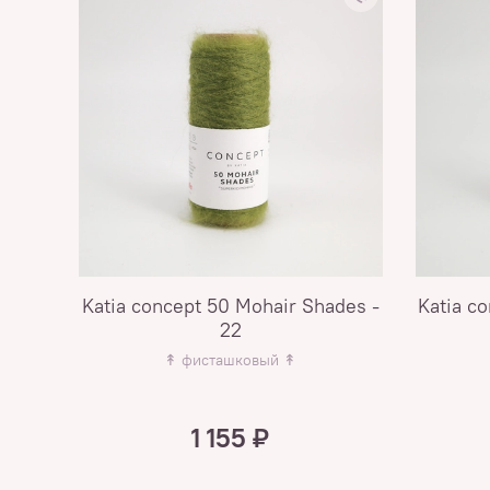
Katia concept 50 Mohair Shades -
Katia c
22
↟ фисташковый ↟
1 155 ₽