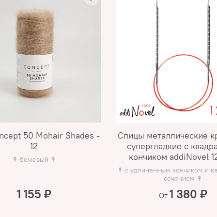
oncept 50 Mohair Shades -
Спицы металлические к
12
супергладкие c квадр
кончиком addiNovel 1
↟ бежевый ↟
↟ с удлиненным кончиком и к
сечением ↟
1 155 ₽
1 380 ₽
От