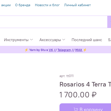
 акции
О бренде
Новости и блог
Личный кабинет
Инструменты
Аксессуары
Последний шанс
S
⚡
Yarn by Stu в
VK
//
Telegram
//
MAX
⚡
арт.
tt011
Rosarios 4 Terra 
1 700.00 ₽
В корзину