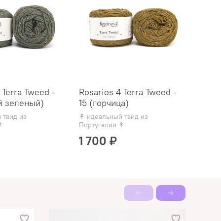
 Terra Tweed -
Rosarios 4 Terra Tweed -
Rosar
й зеленый)
15 (горчица)
17 (к
 твид из
↟ идеальный твид из
↟ иде
↟
Португалии ↟
Порту
1 700 ₽
1 7