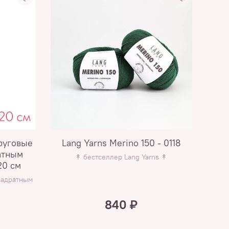
руговые
Lang Yarns Merino 150 - 0118
атным
↟ бестселлер Lang Yarns ↟
↟ 
20 см
вадратным
840 ₽