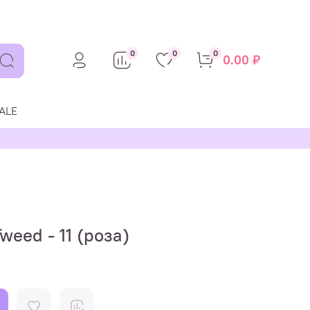
0
0
0
0.00 ₽
ALE
Tweed - 11 (роза)