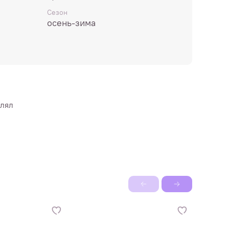
ган (женский, размер 46) - 10-12 мотков
Сезон
осень-зима
ия.
влял