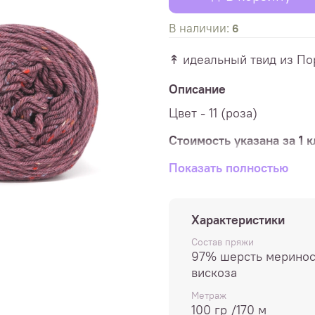
В наличии:
6
↟ идеальный твид из По
Описание
Цвет - 11 (роза)
Стоимость указана за 1 
Состав:
Показать полностью
97% шерсть мер
Метраж
: 100 гр/170 м
Характеристики
Вес клубка:
100гр
Состав пряжи
Спицы
: 4,5 - 5 мм
97% шерсть меринос
вискоза
Плотность
в образце 10х
Метраж
Расход
: шапка - 1 моток
100 гр /170 м