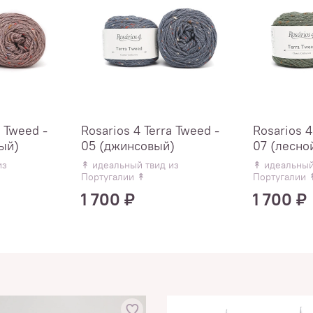
a Tweed -
Rosarios 4 Terra Tweed -
Rosarios 4
ый)
05 (джинсовый)
07 (лесно
из
↟ идеальный твид из
↟ идеальный
Португалии ↟
Португалии 
1 700 ₽
1 700 ₽