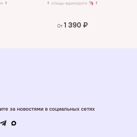
к
ом ↟
↟ спицы-единороги 🦄 ↟
↟ с у
1 390 ₽
От
ите за новостями в социальных сетях