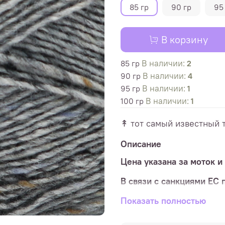
85 гр
90 гр
95
В корзину
В наличии:
85 гр
2
В наличии:
90 гр
4
В наличии:
95 гр
1
В наличии:
100 гр
1
↟ тот самый известный 
Описание
Цена указана за моток и з
В связи с санкциями ЕС 
мотках. Все мотки разног
Показать полностью
Для заказа необходимо 
очереди в корзину.