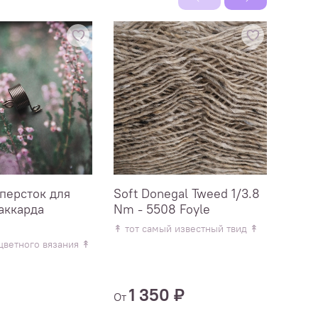
персток для
Soft Donegal Tweed 1/3.8
Soft
аккарда
Nm - 5508 Foyle
Nm -
↟ тот самый известный твид ↟
↟ тот
цветного вязания ↟
1 350 ₽
1
От
От