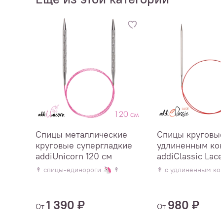
Спицы металлические
Спицы круговы
круговые супергладкие
удлиненным ко
addiUnicorn 120 см
addiClassic Lac
↟ спицы-единороги 🦄 ↟
↟ с удлиненным к
1 390 ₽
980 ₽
От
От