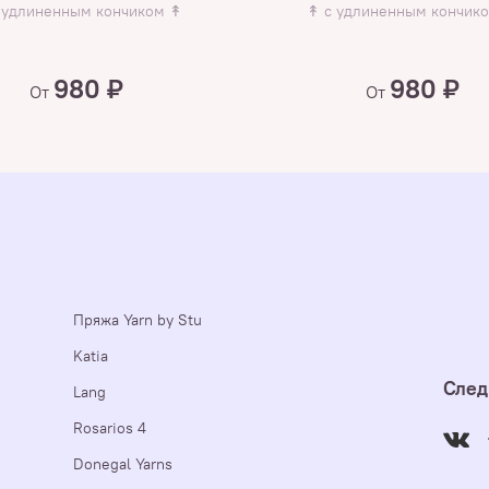
 удлиненным кончиком ↟
↟ с удлиненным кончик
980 ₽
980 ₽
От
От
Пряжа Yarn by Stu
Katia
След
Lang
Rosarios 4
Donegal Yarns