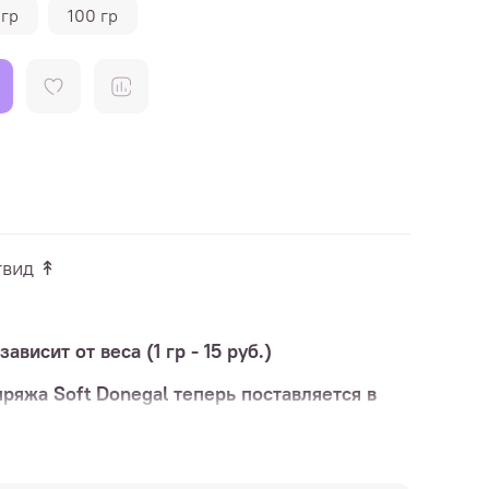
 гр
100 гр
твид ↟
ависит от веса (1 гр - 15 руб.)
пряжа Soft Donegal теперь поставляется в
о веса, от 85 до 105 гр.
выбрать вес каждого мотка и
добавить их по