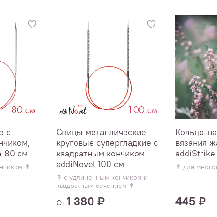
е с
Спицы металлические
Кольцо-на
нчиком,
круговые супергладкие c
вязания ж
e 80 см
квадратным кончиком
addiStrike
addiNovel 100 см
ончиком ↟
↟ для много
↟ с удлиненным кончиком и
квадратным сечением ↟
1 380 ₽
445 ₽
От