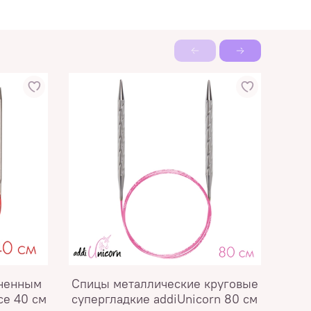
иненным
Спицы металлические круговые
Спи
ce 40 см
супергладкие addiUnicorn 80 см
су