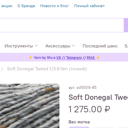
 акции
О бренде
Новости и блог
Личный кабинет
Инструменты
Аксессуары
Последний шанс
S
⚡
Yarn by Stu в
VK
//
Telegram
//
MAX
⚡
Soft Donegal Tweed 1/3.8 Nm (тонкий)
арт.
sd5509-85
Soft Donegal Twe
1 275.00 ₽
Вес мотка