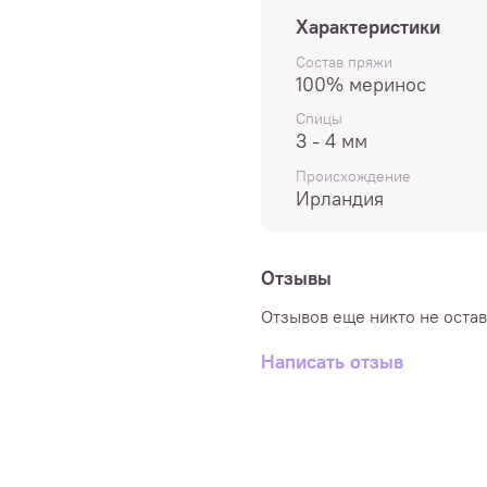
Характеристики
100% меринос
Состав пряжи
100 г/380 м
100% меринос
Спицы
Спицы 3-4мм
3 - 4 мм
Происхождение
Ирландия
Мотки не разматываются 
Пряжа поставляется в м
Поэтому полностью раскр
Отзывы
чуть светлее, а полотно
Отзывов еще никто не оста
оставить место для раск
большой вещью обязател
Написать отзыв