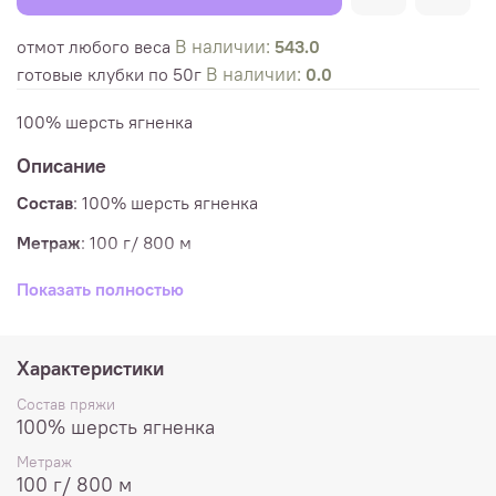
В наличии:
отмот любого веса
543.0
В наличии:
готовые клубки по 50г
0.0
100% шерсть ягненка
Описание
Состав
:
100% шерсть ягненка
Метраж
:
100 г/ 800 м
Спицы:
в 1 нить - 2-2,5 мм, в 2 нити - 3-4 мм
Показать полностью
Пряжа отматывается в клубочки по весу. Для заказа
укажите необходимое количество в граммах.
Характеристики
*** При необходимости размота на клубочки
Состав пряжи
определенного веса - напишите об этом в комментарии
100% шерсть ягненка
к заказу. Максимальный вес одного клубочка, который
помещается на моталку - 100 г.
Метраж
100 г/ 800 м