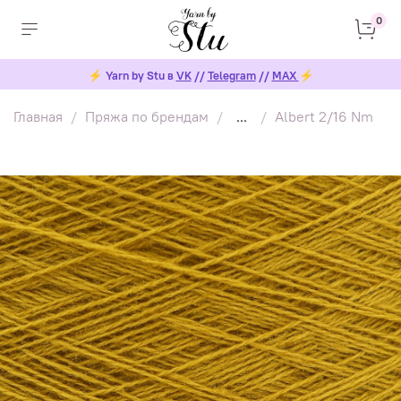
0
⚡
Yarn by Stu в
VK
//
Telegram
//
MAX
⚡
Главная
Пряжа по брендам
...
Albert 2/16 Nm