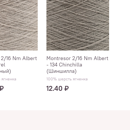
 2/16 Nm Albert
Montresor 2/16 Nm Albert
Mont
rel
- 134 Chinchilla
- 11
ный)
(Шиншилла)
100% 
 ягненка
100% шерсть ягненка
 ₽
12.40 ₽
1
От