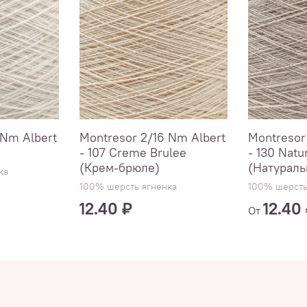
 Nm Albert
Montresor 2/16 Nm Albert
Montresor
- 107 Creme Brulee
- 130 Natu
(Крем-брюле)
(Натураль
ка
100% шерсть ягненка
100% шерсть
12.40 ₽
12.40
От