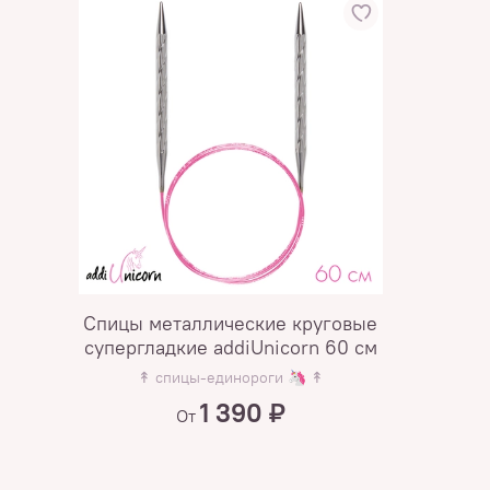
Спицы металлические круговые
супергладкие addiUnicorn 60 см
↟ спицы-единороги 🦄 ↟
1 390 ₽
От