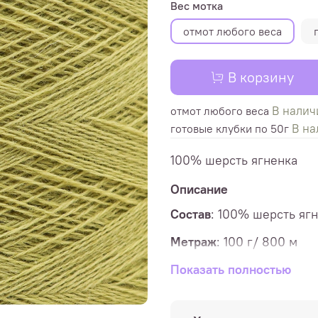
Вес мотка
отмот любого веса
В корзину
В налич
отмот любого веса
В на
готовые клубки по 50г
100% шерсть ягненка
Описание
Состав
:
100% шерсть яг
Метраж
:
100 г/ 800 м
Спицы:
Показать полностью
в 1 нить - 2-2,5 м
Пряжа отматывается в кл
необходимое количество