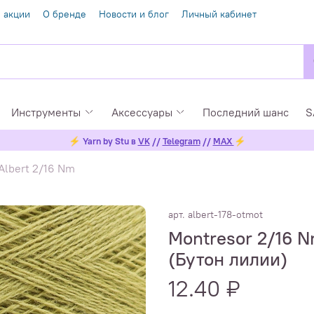
 акции
О бренде
Новости и блог
Личный кабинет
Инструменты
Аксессуары
Последний шанс
S
⚡
Yarn by Stu в
VK
//
Telegram
//
MAX
⚡
Albert 2/16 Nm
арт.
albert-178-otmot
Montresor 2/16 N
(Бутон лилии)
12.40 ₽