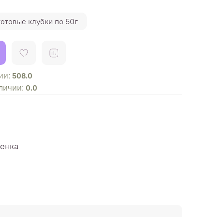
готовые клубки по 50г
ии:
508.0
личии:
0.0
ненка
м, в 2 нити - 3-4 мм
убочки по весу. Для заказа укажите
 в граммах.