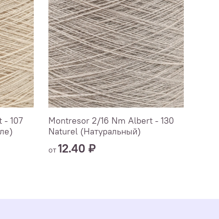
 - 107
Montresor 2/16 Nm Albert - 130
Mont
ле)
Naturel (Натуральный)
Chin
12.40 ₽
12.
от