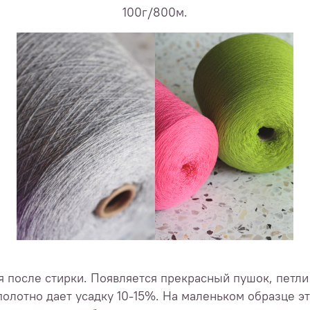
100г/800м.
 после стирки. Появляется прекрасный пушок, петли
полотно дает усадку 10-15%. На маленьком образце э