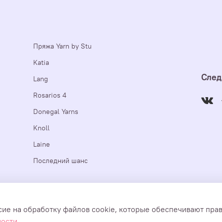
Пряжа Yarn by Stu
Katia
След
Lang
Rosarios 4
Donegal Yarns
Knoll
Laine
Последний шанс
е https://yarnbystu.com, являются авторскими и принадлежат ИП 
сие на обработку файлов cookie, которые обеспечивают пра
ния. Yarn by Stu 2018-2026
ности