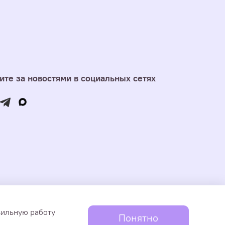
ите за новостями в социальных сетях
Ступиной Юлии Сергеевне. Информация и товары
вильную работу
Понятно