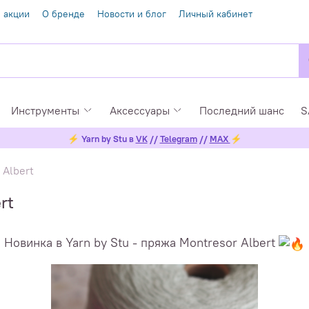
 акции
О бренде
Новости и блог
Личный кабинет
Инструменты
Аксессуары
Последний шанс
S
⚡
Yarn by Stu в
VK
//
Telegram
//
MAX
⚡
 Albert
rt
Новинка в Yarn by Stu - пряжа Montresor Albert